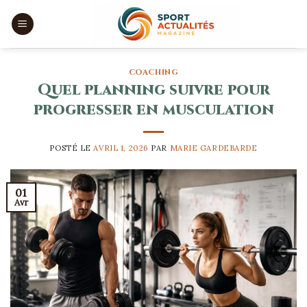
Skip
to
content
COACHING
Quel planning suivre pour
progresser en musculation
POSTÉ LE
AVRIL 1, 2026
PAR
MARIE GARDEBARDE
01
Avr