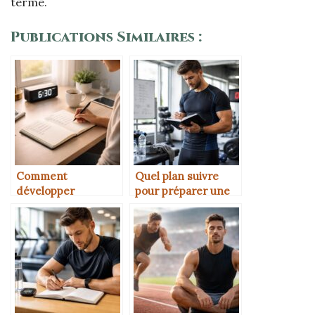
terme.
Publications Similaires :
Comment
Quel plan suivre
développer
pour préparer une
l’autodiscipline au
compétition
quotidien