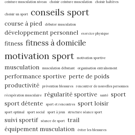
ceinture musculation niveau
choisir ceinture musculation
choisir haltères
conseils sport
choisir un sport
course à pied
débuter musculation
développement personnel
exercice physique
fitness à domicile
fitness
motivation sport
motivation sportive
musculation
musculation débutant
organisation entraînement
performance sportive
perte de poids
productivité
prévention blessures
rencontrer de nouvelles personnes
régularité sportive
sport
récupération musculaire
santé
sport détente
sport loisir
sport et rencontres
sport optimal
sport social
sport à jeun
structure séance sport
suivi sportif
trail
séance de sport
équipement musculation
éviter les blessures