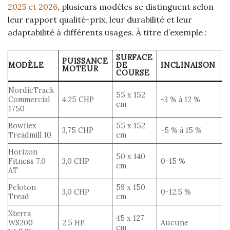
2025 et 2026
, plusieurs modèles se distinguent selon
leur rapport qualité-prix, leur durabilité et leur
adaptabilité à différents usages. À titre d’exemple :
SURFACE
PUISSANCE
MODÈLE
DE
INCLINAISON
F
MOTEUR
COURSE
NordicTrack
55 x 152
Commercial
4,25 CHP
-3 % à 12 %
i
cm
1750
Bowflex
55 x 152
A
3,75 CHP
-5 % à 15 %
Treadmill 10
cm
r
Horizon
50 x 140
B
Fitness 7.0
3,0 CHP
0-15 %
cm
t
AT
Peloton
59 x 150
C
3,0 CHP
0-12,5 %
Tread
cm
é
Xterra
45 x 127
C
WS200
2,5 HP
Aucune
cm
l