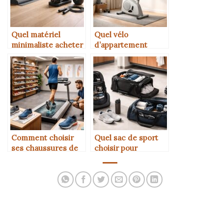
Quel matériel
Quel vélo
minimaliste acheter
d’appartement
pour s’entraîner
choisir quand on
efficacement chez
manque d’espace
soi
Comment choisir
Quel sac de sport
ses chaussures de
choisir pour
running selon son
transporter son
type de foulée
matériel