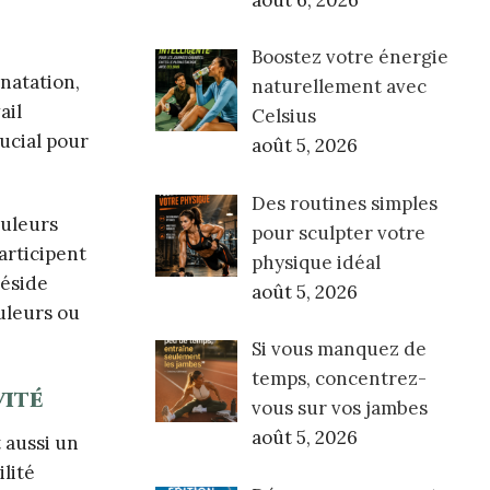
août 6, 2026
Boostez votre énergie
 natation,
naturellement avec
ail
Celsius
rucial pour
août 5, 2026
Des routines simples
ouleurs
pour sculpter votre
participent
physique idéal
réside
août 5, 2026
uleurs ou
Si vous manquez de
temps, concentrez-
vité
vous sur vos jambes
août 5, 2026
 aussi un
lité