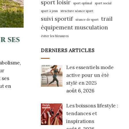
sport loisir
sport optimal
sport social
sport à jeun
structure séance sport
suivi sportif
trail
séance de sport
équipement musculation
éviter les blessures
r ses
DERNIERS ARTICLES
abolisme,
Les essentiels mode
ur
active pour un été
t ses
stylé en 2025
ut en
août 6, 2026
Les boissons lifestyle :
tendances et
inspirations