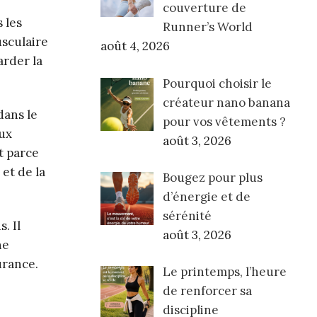
couverture de
 les
Runner’s World
usculaire
août 4, 2026
arder la
Pourquoi choisir le
créateur nano banana
dans le
pour vos vêtements ?
aux
août 3, 2026
t parce
et de la
Bougez pour plus
d’énergie et de
sérénité
. Il
août 3, 2026
ne
urance.
Le printemps, l’heure
de renforcer sa
discipline