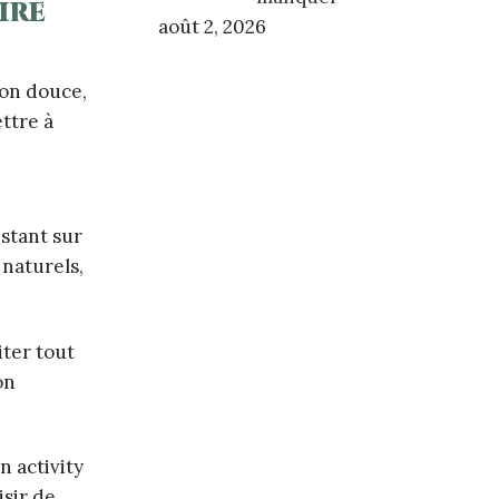
ire
août 2, 2026
ion douce,
ettre à
istant sur
 naturels,
iter tout
on
n activity
isir de