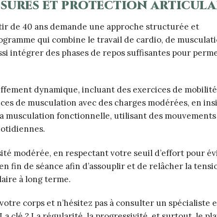
ssures et protection articula
artir de 40 ans demande une approche structurée et
rogramme qui combine le travail de cardio, de musculat
aussi intégrer des phases de repos suffisantes pour perm
fement dynamique, incluant des exercices de mobilité
rcices de musculation avec des charges modérées, en ins
La musculation fonctionnelle, utilisant des mouvements
uotidiennes.
nsité modérée, en respectant votre seuil d’effort pour év
n fin de séance afin d’assouplir et de relâcher la tensi
laire à long terme.
otre corps et n’hésitez pas à consulter un spécialiste e
 clé ? La régularité, la progressivité, et surtout, le pla