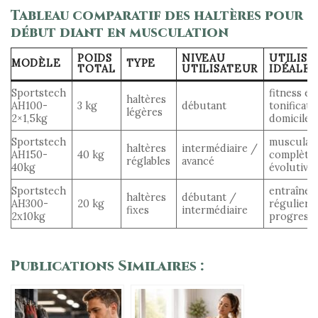
Tableau comparatif des haltères pour
début diant en musculation
POIDS
NIVEAU
UTILISA
MODÈLE
TYPE
TOTAL
UTILISATEUR
IDÉALE
Sportstech
fitness et
haltères
AH100-
3 kg
débutant
tonificati
légères
2×1,5kg
domicile
Sportstech
musculat
haltères
intermédiaire /
AH150-
40 kg
complète
réglables
avancé
40kg
évolutive
Sportstech
entraîne
haltères
débutant /
AH300-
20 kg
régulier e
fixes
intermédiaire
2x10kg
progressi
Publications Similaires :