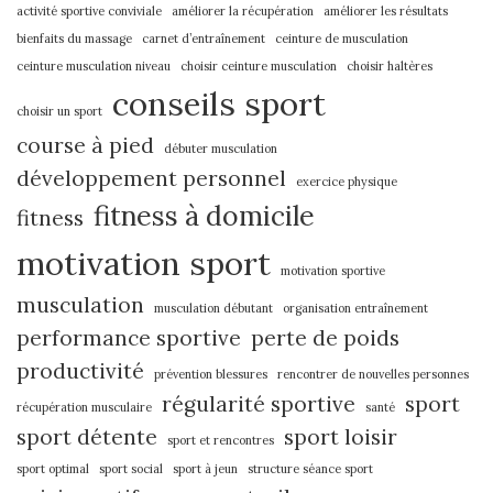
activité sportive conviviale
améliorer la récupération
améliorer les résultats
bienfaits du massage
carnet d’entraînement
ceinture de musculation
ceinture musculation niveau
choisir ceinture musculation
choisir haltères
conseils sport
choisir un sport
course à pied
débuter musculation
développement personnel
exercice physique
fitness à domicile
fitness
motivation sport
motivation sportive
musculation
musculation débutant
organisation entraînement
performance sportive
perte de poids
productivité
prévention blessures
rencontrer de nouvelles personnes
régularité sportive
sport
récupération musculaire
santé
sport détente
sport loisir
sport et rencontres
sport optimal
sport social
sport à jeun
structure séance sport