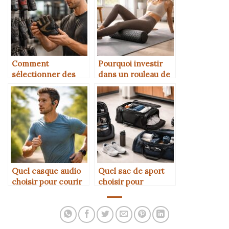
Comment
Pourquoi investir
sélectionner des
dans un rouleau de
gants de
massage peut
musculation
améliorer la
confortables
récupération
Quel casque audio
Quel sac de sport
choisir pour courir
choisir pour
sans gêne
transporter son
matériel