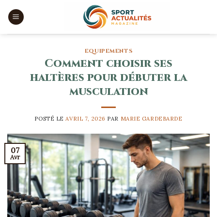
Skip
to
content
EQUIPEMENTS
Comment choisir ses
haltères pour débuter la
musculation
POSTÉ LE
AVRIL 7, 2026
PAR
MARIE GARDEBARDE
07
Avr