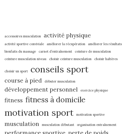
activité physique
accessoires musculation
activité sportive conviviale
améliorer la récupération
améliorer les résultats
bienfaits du massage
carnet d’entraînement
ceinture de musculation
ceinture musculation niveau
choisir ceinture musculation
choisir haltères
conseils sport
choisir un sport
course à pied
débuter musculation
développement personnel
exercice physique
fitness à domicile
fitness
motivation sport
motivation sportive
musculation
musculation débutant
organisation entraînement
performance sportive
perte de poids