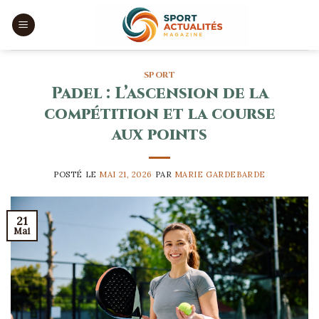
Skip
to
content
SPORT
Padel : L’ascension de la
compétition et la course
aux points
POSTÉ LE
MAI 21, 2026
PAR
MARIE GARDEBARDE
21
Mai