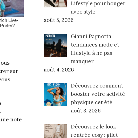
Lifestyle pour bouger
avec style
août 5, 2026
Gianni Pagnotta :
tendances mode et
lifestyle à ne pas
manquer
vous
août 4, 2026
trer sur
 vous
Découvrez comment
booster votre activité
physique cet été
s
août 3, 2026
s
 une note
Découvrez le look
rentrée cosy : gilet