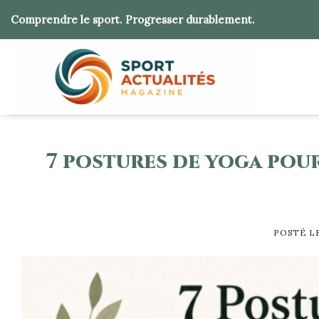
Skip
Comprendre le sport. Progresser durablement.
to
content
7 postures de yoga pour
POSTÉ L