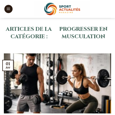
Skip
to
content
PROGRESSER EN
MUSCULATION
01
Avr