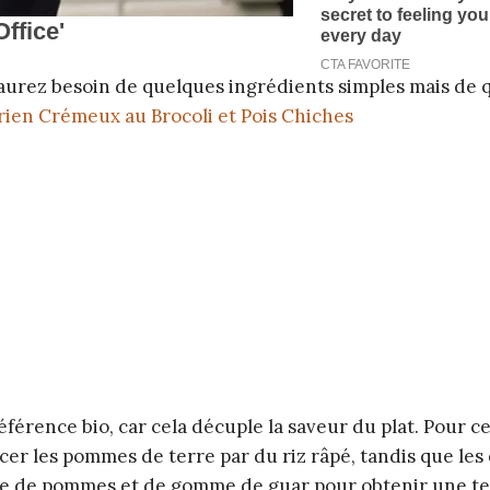
 aurez besoin de quelques ingrédients simples mais de q
ien Crémeux au Brocoli et Pois Chiches
référence bio, car cela décuple la saveur du plat. Pour c
er les pommes de terre par du riz râpé, tandis que les
te de pommes et de gomme de guar pour obtenir une t