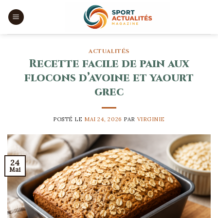
Skip
to
content
ACTUALITÉS
Recette facile de pain aux
flocons d’avoine et yaourt
grec
POSTÉ LE
MAI 24, 2026
PAR
VIRGINIE
24
Mai