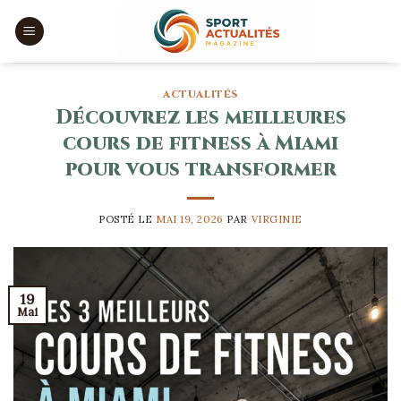
Skip
to
content
ACTUALITÉS
Découvrez les meilleures
cours de fitness à Miami
pour vous transformer
POSTÉ LE
MAI 19, 2026
PAR
VIRGINIE
19
Mai