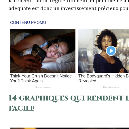
la concentration, régule l’humeur, et peut même a
adéquate est donc un investissement précieux pou
14 graphiques qui rendent l
facile