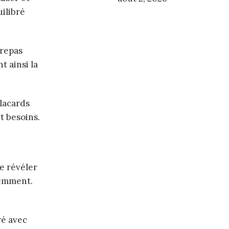
ilibré
 repas
t ainsi la
placards
t besoins.
e révéler
uemment.
ré avec