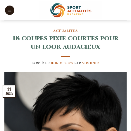
Skip
to
content
ACTUALITÉS
18 coupes pixie courtes pour
un look audacieux
POSTÉ LE
JUIN 11, 2026
PAR
VIRGINIE
11
Juin