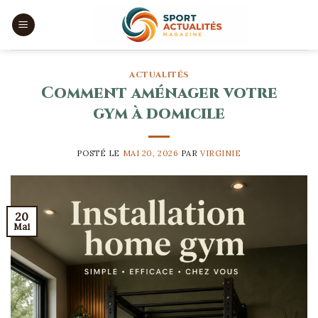
Skip
to
content
ACTUALITÉS
Comment aménager votre
gym à domicile
POSTÉ LE
MAI 20, 2026
PAR
VIRGINIE
20
Mai