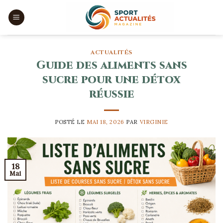
Skip
to
content
ACTUALITÉS
Guide des aliments sans
sucre pour une détox
réussie
POSTÉ LE
MAI 18, 2026
PAR
VIRGINIE
18
Mai