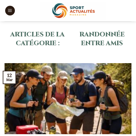
Skip
to
content
RANDONNÉE
ENTRE AMIS
12
Mar